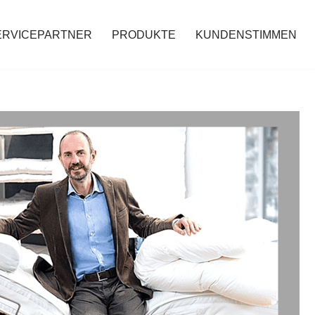
ERVICEPARTNER
PRODUKTE
KUNDENSTIMMEN