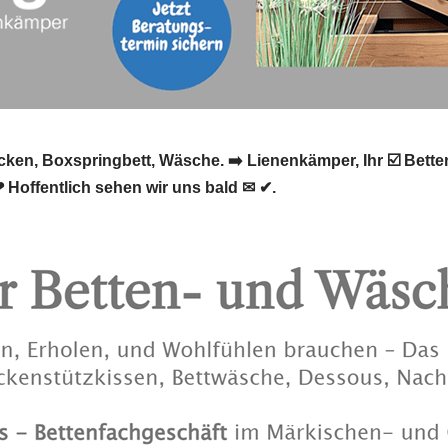
ken, Boxspringbett, Wäsche. ➡️ Lienenkämper, Ihr ☑️ Betten
Hoffentlich sehen wir uns bald ✉ ✔.