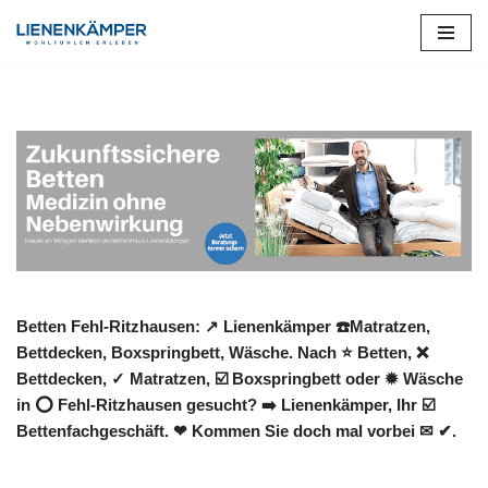
Zum
Inhalt
springen
Betten Fehl-Ritzhausen: ↗️ Lienenkämper ☎️Matratzen,
Bettdecken, Boxspringbett, Wäsche. Nach ⭐ Betten, ❌
Bettdecken, ✓ Matratzen, ☑️ Boxspringbett oder ✹ Wäsche
in ⭕ Fehl-Ritzhausen gesucht? ➡️ Lienenkämper, Ihr ☑️
Bettenfachgeschäft. ❤ Kommen Sie doch mal vorbei ✉ ✔.