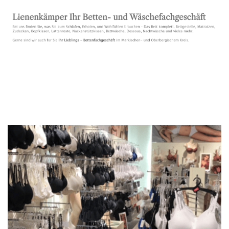
Bettenfachgeschäft
Service