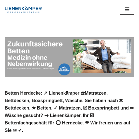
Zum
Inhalt
springen
Betten Herdecke: ↗️ Lienenkämper ☎️Matratzen,
Bettdecken, Boxspringbett, Wäsche. Sie haben nach ❌
Bettdecken, ★ Betten, ✓ Matratzen, ☑️ Boxspringbett und ⇒
Wäsche gesucht? ➡️ Lienenkämper, Ihr ☑️
Bettenfachgeschäft für ⭕ Herdecke. ❤ Wir freuen uns auf
Sie ✉ ✔.