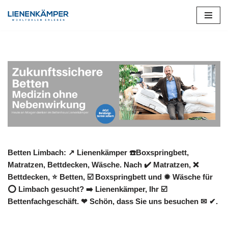
Zum
Inhalt
springen
Betten Limbach: ↗️ Lienenkämper ☎️Boxspringbett,
Matratzen, Bettdecken, Wäsche. Nach ✔️ Matratzen, ❌
Bettdecken, ⭐ Betten, ☑️ Boxspringbett und ✹ Wäsche für
⭕ Limbach gesucht? ➡️ Lienenkämper, Ihr ☑️
Bettenfachgeschäft. ❤ Schön, dass Sie uns besuchen ✉ ✔.