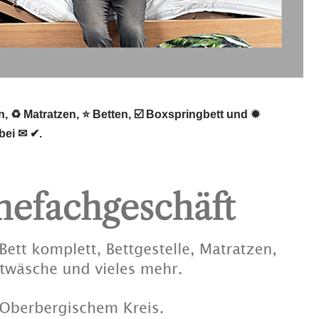
 ♻ Matratzen, ⭐ Betten, ☑️ Boxspringbett und ✹
bei ✉ ✔.