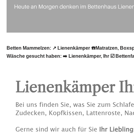
Betten Mammelzen: ↗️ Lienenkämper ☎️Matratzen, Boxspr
Wäsche gesucht haben: ➡️ Lienenkämper, Ihr ☑️ Betten