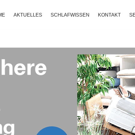
ME
AKTUELLES
SCHLAFWISSEN
KONTAKT
S