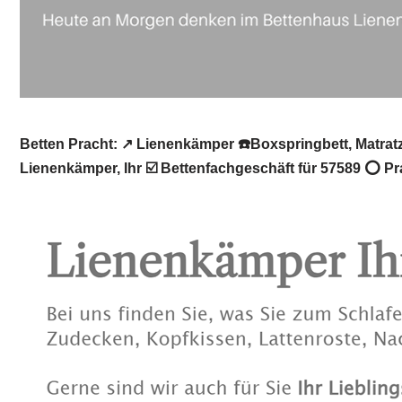
Betten Pracht: ↗️ Lienenkämper ☎️Boxspringbett, Matra
Lienenkämper, Ihr ☑️ Bettenfachgeschäft für 57589 ⭕ P