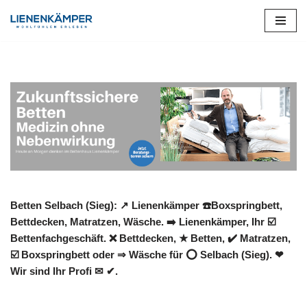
Zum
Inhalt
springen
Betten Selbach (Sieg): ↗️ Lienenkämper ☎️Boxspringbett,
Bettdecken, Matratzen, Wäsche. ➡️ Lienenkämper, Ihr ☑️
Bettenfachgeschäft. ❌ Bettdecken, ★ Betten, ✔️ Matratzen,
☑️ Boxspringbett oder ⇒ Wäsche für ⭕ Selbach (Sieg). ❤
Wir sind Ihr Profi ✉ ✔.