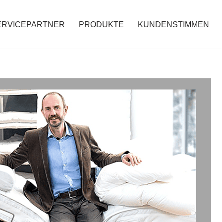
ERVICEPARTNER
PRODUKTE
KUNDENSTIMMEN