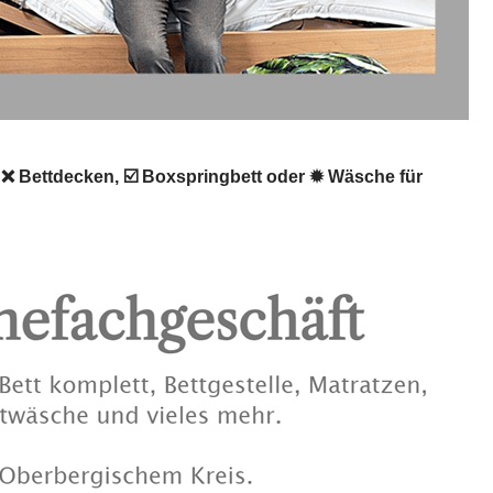
 ❌ Bettdecken, ☑️ Boxspringbett oder ✹ Wäsche für