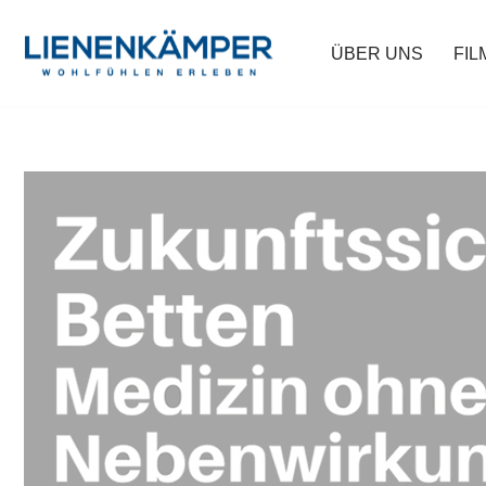
ÜBER UNS
FIL
Zum
Inhalt
springen