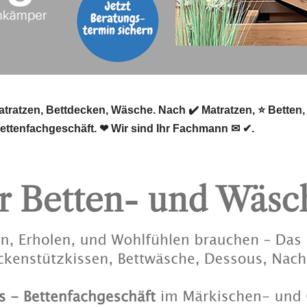
tratzen, Bettdecken, Wäsche. Nach ✔️ Matratzen, ⭐ Betten,
ettenfachgeschäft. ❤ Wir sind Ihr Fachmann ✉ ✔.