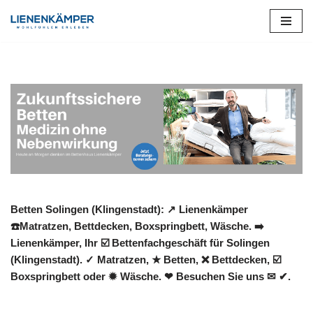
Zum
Inhalt
springen
Betten Solingen (Klingenstadt): ↗️ Lienenkämper
☎️Matratzen, Bettdecken, Boxspringbett, Wäsche. ➡️
Lienenkämper, Ihr ☑️ Bettenfachgeschäft für Solingen
(Klingenstadt). ✓ Matratzen, ★ Betten, ❌ Bettdecken, ☑️
Boxspringbett oder ✹ Wäsche. ❤ Besuchen Sie uns ✉ ✔.